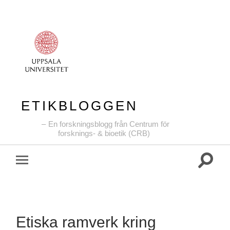
ETIKBLOGGEN
En forskningsblogg från Centrum för
forsknings- & bioetik (CRB)
Slå
Slå
på/av
på/av
sökfält
mobilmeny
Etiska ramverk kring