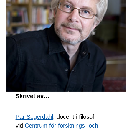
Skrivet av…
Pär Segerdahl
, docent i filosofi
vid
Centrum för forsknings- och