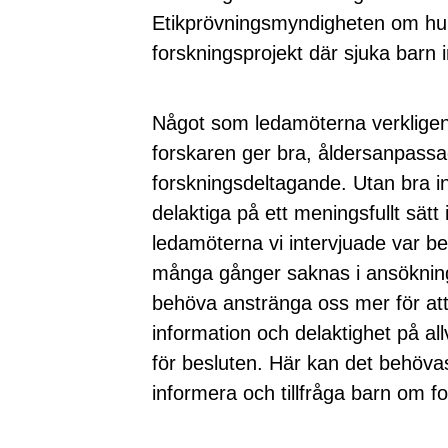
Etikprövningsmyndigheten om hur
forskningsprojekt där sjuka barn
Något som ledamöterna verkligen
forskaren ger bra, åldersanpassad
forskningsdeltagande. Utan bra i
delaktiga på ett meningsfullt sät
ledamöterna vi intervjuade var be
många gånger saknas i ansökninga
behöva anstränga oss mer för att ve
information och delaktighet på al
för besluten. Här kan det behövas
informera och tillfråga barn om for