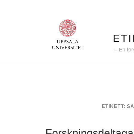
ET
En for
ETIKETT:
S
Forskningsdeltag