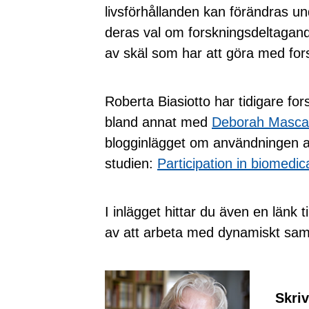
livsförhållanden kan förändras und
deras val om forskningsdeltagand
av skäl som har att göra med for
Roberta Biasiotto har tidigare fors
bland annat med
Deborah Mascal
blogginlägget om användningen a
studien:
Participation in biomedi
I inlägget hittar du även en länk t
av att arbeta med dynamiskt sam
Skri