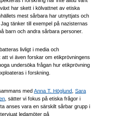
ekteras i forskning har inte alltid varit
växt har skett i kölvattnet av etiska
ällets mest sårbara har utnyttjats och
Jag tänker till exempel på nazisternas
å barn och andra sårbara personer.
batteras livligt i media och
 att vi även forskar om etikprövningens
 noga undersöka frågan hur etikprövning
xploateras i forskning.
llsammans med
Anna T. Höglund
,
Sara
en
, sätter vi fokus på etiska frågor i
a anses vara en särskilt sårbar grupp i
tervjuat ledamöter på