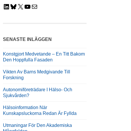
LinkedIn
Bluesky
X
YouTube
E-Post
SENASTE INLÄGGEN
Konstgjort Medvetande – En Titt Bakom
Den Hoppfulla Fasaden
Vikten Av Barns Medgivande Till
Forskning
Autonomiföreträdare I Hälso- Och
Sjukvården?
Hälsoinformation När
Kunskapsluckorna Redan Är Fyllda
Utmaningar För Den Akademiska