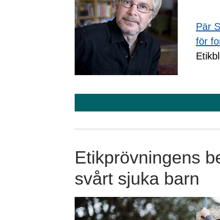
Pär S
för f
Etikb
Etikprövningens be
svårt sjuka barn