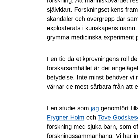
forskning. Att människovärdet resp
självklart. Forskningsetikens fram
skandaler och övergrepp där samh
exploaterats i kunskapens namn. 
grymma medicinska experiment p
I en tid då etikprövningens roll de
forskarsamhället är det angeläget
betydelse. Inte minst behöver vi
värnar de mest sårbara från att e
I en studie som
jag
genomfört ti
Frygner-Holm
och
Tove Godskes
forskning med sjuka barn, som oft
forskningssammanhang. Vi har in