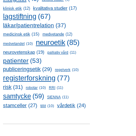
kvalitativa studier
(17)
klinisk etik
(12)
lagstiftning
(67)
läkar/patientrelation
(37)
medicinsk etik
(15)
medvetande
(12)
neuroetik
(85)
medvetandet
(10)
neurovetenskap
(19)
palliativ vård
(11)
patienter
(53)
publiceringsetik
(29)
regelverk
(10)
registerforskning
(77)
risk
(31)
robotar
(10)
RRI
(11)
samtycke
(59)
SIENNA
(11)
stamceller
(27)
vårdetik
(24)
tillit
(10)