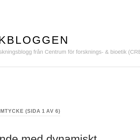
IKBLOGGEN
skningsblogg från Centrum för forsknings- & bioetik (CR
AMTYCKE
(SIDA 1 AV 6)
ande med dynamiskt