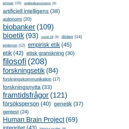
ansvar
(10)
antibiotikaresistens
(8)
artificiell intelligens
(38)
autonomi
(20)
biobanker
(109)
bioetik
(93)
döden
(14)
covid-19
(9)
empirisk etik
(45)
embryon
(12)
etik
(42)
etisk granskning
(30)
filosofi
(208)
forskningsetik
(84)
forskningskommunikation
(17)
forskningsnytta
(33)
framtidsfrågor
(121)
försöksperson
(40)
genetik
(37)
gentest
(24)
Human Brain Project
(69)
integritet
(43)
kliniska studier
(9)