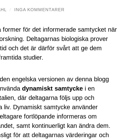
AHL
/
INGA KOMMENTARER
ga former för det informerade samtycket när
forskning. Deltagarnas biologiska prover
id och det är därför svårt att ge dem
framtida studier.
 den engelska versionen av denna blogg
 använda
dynamiskt samtycke
i en
Italien, där deltagarna följs upp och
na liv. Dynamiskt samtycke använder
 deltagare fortlöpande informeras om
gandet, samt kontinuerligt kan ändra dem.
ligt för att deltagarnas värderingar och