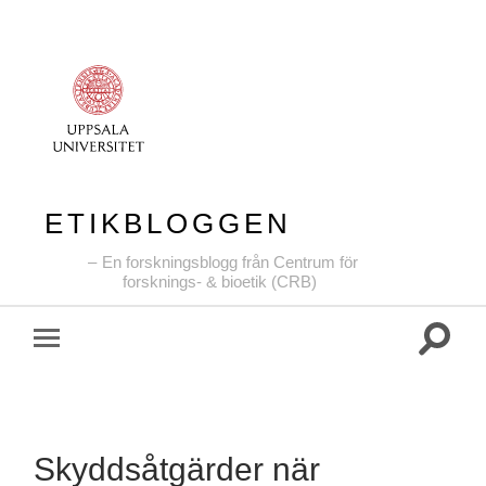
ETIKBLOGGEN
En forskningsblogg från Centrum för
forsknings- & bioetik (CRB)
Slå
Slå
på/av
på/av
sökfält
mobilmeny
Skyddsåtgärder när