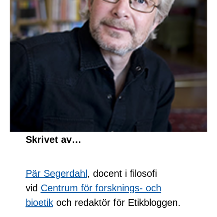
Skrivet av…
Pär Segerdahl
, docent i filosofi
vid
Centrum för forsknings- och
bioetik
och redaktör för Etikbloggen.