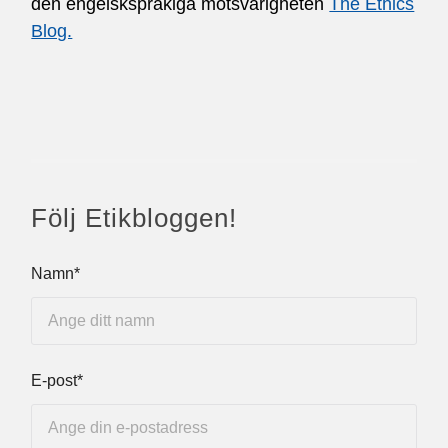
den engelskspråkiga motsvarigheten
The Ethics
Blog.
Följ Etikbloggen!
Namn*
E-post*