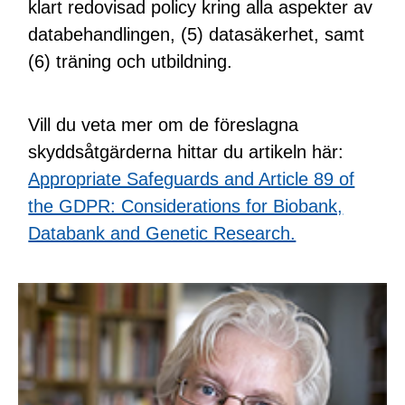
klart redovisad policy kring alla aspekter av
databehandlingen, (5) datasäkerhet, samt
(6) träning och utbildning.
Vill du veta mer om de föreslagna
skyddsåtgärderna hittar du artikeln här:
Appropriate Safeguards and Article 89 of
the GDPR: Considerations for Biobank,
Databank and Genetic Research.