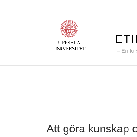
ET
En for
Att göra kunskap 