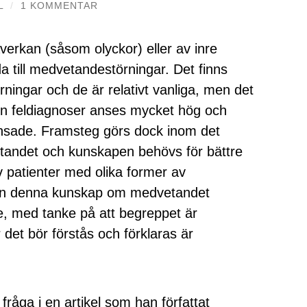
L
/
1 KOMMENTAR
verkan (såsom olyckor) eller av inre
a till medvetandestörningar. Det finns
ngar och de är relativt vanliga, men det
len feldiagnoser anses mycket hög och
änsade. Framsteg görs dock inom det
etandet och kunskapen behövs för bättre
v patienter med olika former av
an denna kunskap om medvetandet
ete, med tanke på att begreppet är
det bör förstås och förklaras är
råga i en artikel som han författat