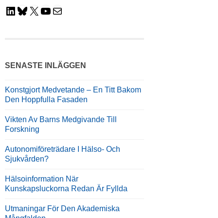
LinkedIn
Bluesky
X
YouTube
E-Post
SENASTE INLÄGGEN
Konstgjort Medvetande – En Titt Bakom
Den Hoppfulla Fasaden
Vikten Av Barns Medgivande Till
Forskning
Autonomiföreträdare I Hälso- Och
Sjukvården?
Hälsoinformation När
Kunskapsluckorna Redan Är Fyllda
Utmaningar För Den Akademiska