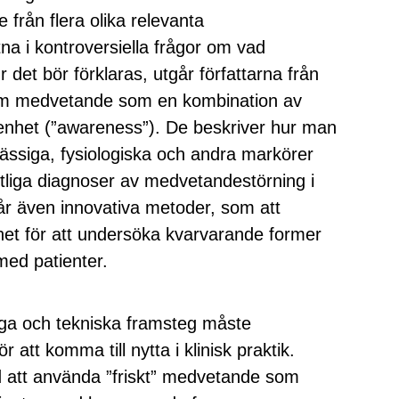
från flera olika relevanta
tna i kontroversiella frågor om vad
det bör förklaras, utgår författarna från
 om medvetande som en kombination av
enhet (”awareness”). De beskriver hur man
siga, fysiologiska och andra markörer
litliga diagnoser av medvetandestörning i
år även innovativa metoder, som att
ighet för att undersöka kvarvarande former
ed patienter.
iga och tekniska framsteg måste
 att komma till nytta i klinisk praktik.
d att använda ”friskt” medvetande som