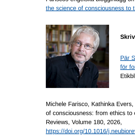
the science of consciousness to th
Skri
Pär S
för f
Etikb
Michele Farisco, Kathinka Evers, 
of consciousness: from ethics to 
Reviews, Volume 180, 2026,
https://doi.org/10.1016/j.neubio