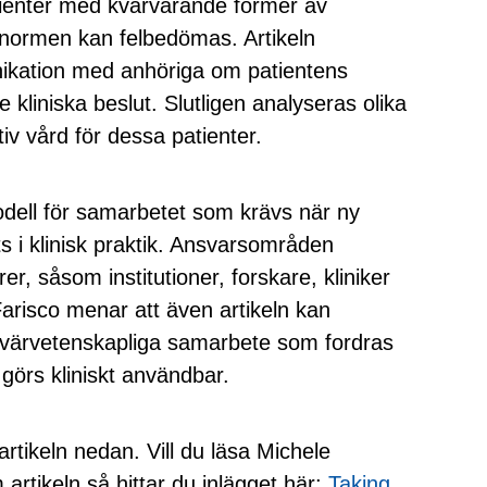
ienter med kvarvarande former av
normen kan felbedömas. Artikeln
ikation med anhöriga om patientens
re kliniska beslut. Slutligen analyseras olika
tiv vård för dessa patienter.
odell för samarbetet som krävs när ny
i klinisk praktik. Ansvarsområden
örer, såsom institutioner, forskare, kliniker
risco menar att även artikeln kan
 tvärvetenskapliga samarbete som fordras
örs kliniskt användbar.
 artikeln nedan. Vill du läsa Michele
artikeln så hittar du inlägget här:
Taking