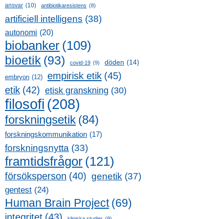
ansvar
(10)
antibiotikaresistens
(8)
artificiell intelligens
(38)
autonomi
(20)
biobanker
(109)
bioetik
(93)
döden
(14)
covid-19
(9)
empirisk etik
(45)
embryon
(12)
etik
(42)
etisk granskning
(30)
filosofi
(208)
forskningsetik
(84)
forskningskommunikation
(17)
forskningsnytta
(33)
framtidsfrågor
(121)
försöksperson
(40)
genetik
(37)
gentest
(24)
Human Brain Project
(69)
integritet
(43)
kliniska studier
(9)