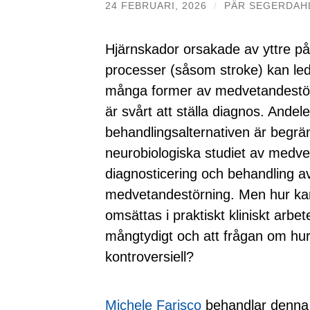
24 FEBRUARI, 2026
/
PÄR SEGERDAH
Hjärnskador orsakade av yttre på
processer (såsom stroke) kan led
många former av medvetandestörni
är svårt att ställa diagnos. Ande
behandlingsalternativen är begr
neurobiologiska studiet av medv
diagnosticering och behandling a
medvetandestörning. Men hur k
omsättas i praktiskt kliniskt arb
mångtydigt och att frågan om hur 
kontroversiell?
Michele Farisco
behandlar denna f