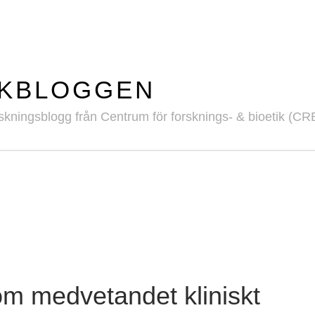
IKBLOGGEN
skningsblogg från Centrum för forsknings- & bioetik (CR
om medvetandet kliniskt