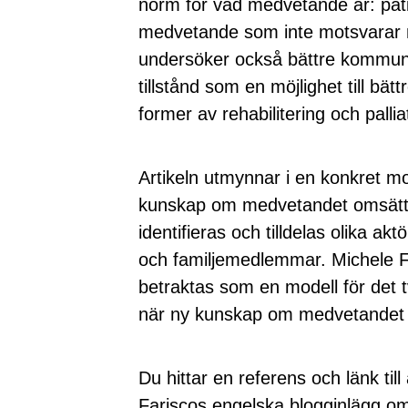
norm för vad medvetande är: pat
medvetande som inte motsvarar 
undersöker också bättre kommun
tillstånd som en möjlighet till bätt
former av rehabilitering och pallia
Artikeln utmynnar i en konkret m
kunskap om medvetandet omsätts 
identifieras och tilldelas olika akt
och familjemedlemmar. Michele Fa
betraktas som en modell för det
när ny kunskap om medvetandet g
Du hittar en referens och länk till
Fariscos engelska blogginlägg om 