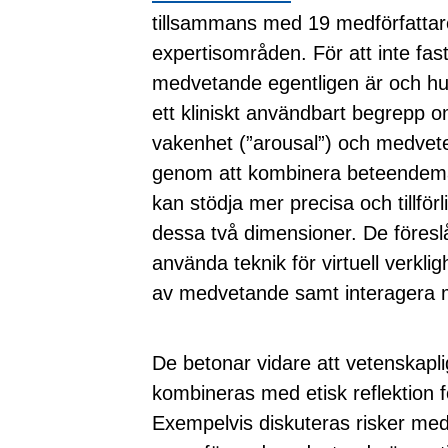
tillsammans med 19 medförfattare 
expertisområden. För att inte fas
medvetande egentligen är och hur 
ett kliniskt användbart begrepp
vakenhet (”arousal”) och medvet
genom att kombinera beteendemäs
kan stödja mer precisa och tillför
dessa två dimensioner. De föresl
använda teknik för virtuell verkl
av medvetande samt interagera m
De betonar vidare att vetenskapl
kombineras med etisk reflektion för
Exempelvis diskuteras risker me