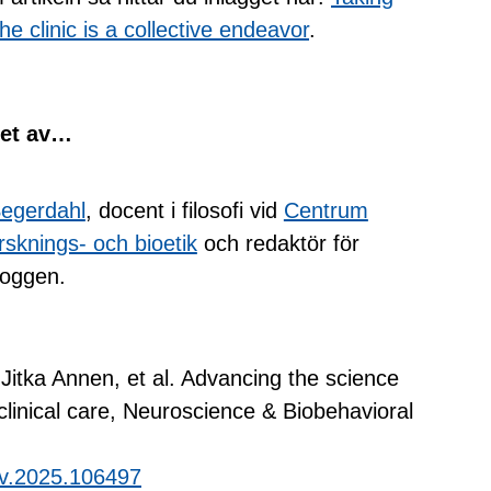
e clinic is a collective endeavor
.
vet av…
egerdahl
, docent i filosofi vid
Centrum
orsknings- och bioetik
och redaktör för
loggen.
Jitka Annen, et al. Advancing the science
clinical care, Neuroscience & Biobehavioral
rev.2025.106497