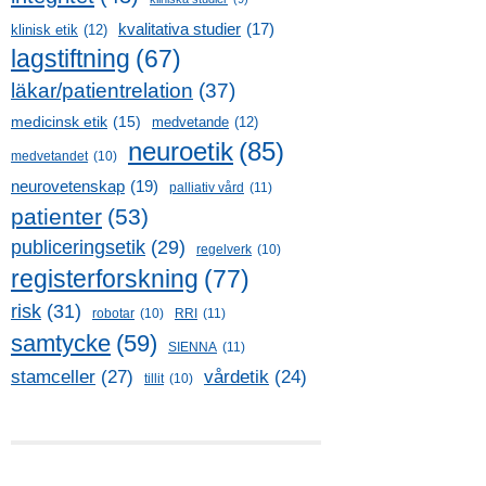
kvalitativa studier
(17)
klinisk etik
(12)
lagstiftning
(67)
läkar/patientrelation
(37)
medicinsk etik
(15)
medvetande
(12)
neuroetik
(85)
medvetandet
(10)
neurovetenskap
(19)
palliativ vård
(11)
patienter
(53)
publiceringsetik
(29)
regelverk
(10)
registerforskning
(77)
risk
(31)
robotar
(10)
RRI
(11)
samtycke
(59)
SIENNA
(11)
stamceller
(27)
vårdetik
(24)
tillit
(10)