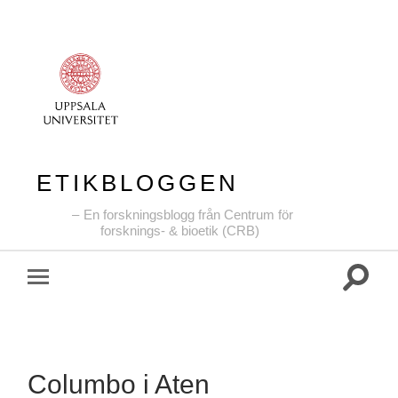
ETIKBLOGGEN
En forskningsblogg från Centrum för
forsknings- & bioetik (CRB)
Slå
Slå
på/av
på/av
sökfält
mobilmeny
Columbo i Aten