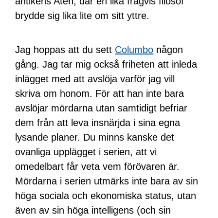
antikens Aten, där en lika frågvis filosof
brydde sig lika lite om sitt yttre.
Jag hoppas att du sett
Columbo
någon
gång. Jag tar mig också friheten att inleda
inlägget med att avslöja varför jag vill
skriva om honom. För att han inte bara
avslöjar mördarna utan samtidigt befriar
dem från att leva insnärjda i sina egna
lysande planer. Du minns kanske det
ovanliga upplägget i serien, att vi
omedelbart får veta vem förövaren är.
Mördarna i serien utmärks inte bara av sin
höga sociala och ekonomiska status, utan
även av sin höga intelligens (och sin