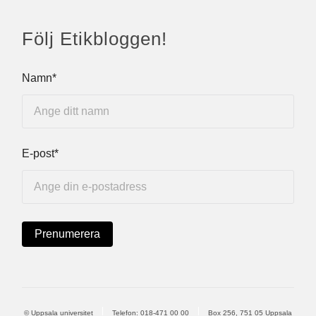
Följ Etikbloggen!
Namn*
E-post*
© Uppsala universitet
Telefon:
018-471 00 00
Box 256, 751 05 Uppsala