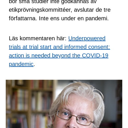
bör små studier inte godkännas av
etikprövningskommittéer, avslutar de tre
författarna. Inte ens under en pandemi.
Läs kommentaren här:
Underpowered
trials at trial start and informed consent:
action is needed beyond the COVID-19
pandemic
.