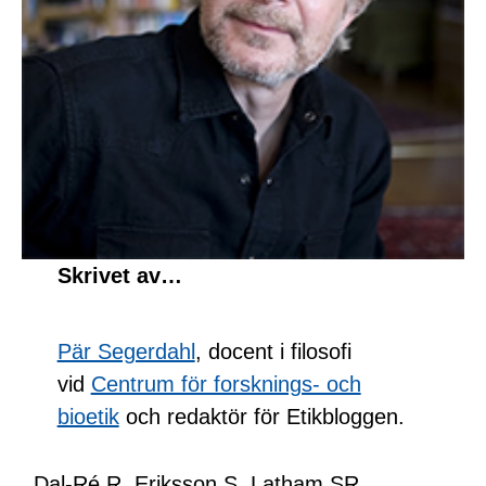
Skrivet av…
Pär Segerdahl
, docent i filosofi
vid
Centrum för forsknings- och
bioetik
och redaktör för Etikbloggen.
Dal-Ré R, Eriksson S, Latham SR.