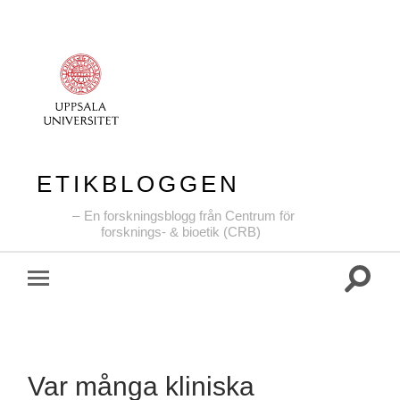
ETIKBLOGGEN
En forskningsblogg från Centrum för
forsknings- & bioetik (CRB)
Slå
Slå
på/av
på/av
sökfält
mobilmeny
Var många kliniska