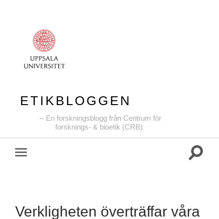
ETIKBLOGGEN
En forskningsblogg från Centrum för
forsknings- & bioetik (CRB)
Slå
Slå
på/av
på/av
sökfält
mobilmeny
Verkligheten överträffar våra