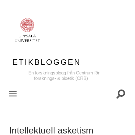
ETIKBLOGGEN
En forskningsblogg från Centrum för
forsknings- & bioetik (CRB)
Slå
Slå
på/av
på/av
sökfält
mobilmeny
Intellektuell asketism