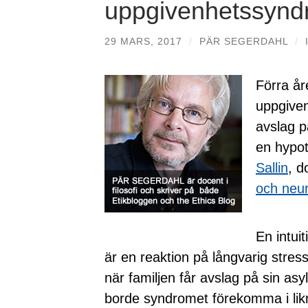
uppgivenhetssyn
29 MARS, 2017
/
PÄR SEGERDAHL
/
Förra år
uppgiven
avslag p
en hypo
Sallin
, 
och neur
En intui
är en reaktion på långvarig stre
när familjen får avslag på sin asy
borde syndromet förekomma i lik