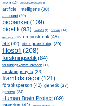
ansvar
(10)
antibiotikaresistens
(8)
artificiell intelligens
(38)
autonomi
(20)
biobanker
(109)
bioetik
(93)
döden
(14)
covid-19
(9)
empirisk etik
(45)
embryon
(12)
etik
(42)
etisk granskning
(30)
filosofi
(208)
forskningsetik
(84)
forskningskommunikation
(17)
forskningsnytta
(33)
framtidsfrågor
(121)
försöksperson
(40)
genetik
(37)
gentest
(24)
Human Brain Project
(69)
integritet
(43)
kliniska studier
(9)