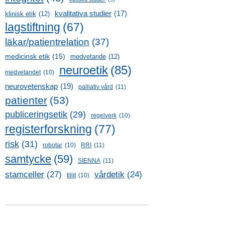
kvalitativa studier
(17)
klinisk etik
(12)
lagstiftning
(67)
läkar/patientrelation
(37)
medicinsk etik
(15)
medvetande
(12)
neuroetik
(85)
medvetandet
(10)
neurovetenskap
(19)
palliativ vård
(11)
patienter
(53)
publiceringsetik
(29)
regelverk
(10)
registerforskning
(77)
risk
(31)
robotar
(10)
RRI
(11)
samtycke
(59)
SIENNA
(11)
stamceller
(27)
vårdetik
(24)
tillit
(10)