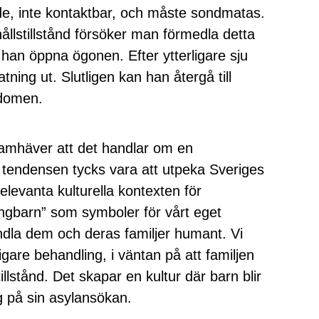
de, inte kontaktbar, och måste sondmatas.
llstillstånd försöker man förmedla detta
ar han öppna ögonen. Efter ytterligare sju
ning ut. Slutligen kan han återgå till
kdomen.
ramhäver att det handlar om en
 tendensen tycks vara att utpeka Sveriges
elevanta kulturella kontexten för
ingbarn” som symboler för vårt eget
dla dem och deras familjer humant. Vi
gare behandling, i väntan på att familjen
illstånd. Det skapar en kultur där barn blir
ag på sin asylansökan.