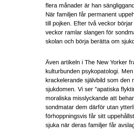
flera månader är han sängliggan
När familjen får permanent uppehå
till pojken. Efter två veckor börj
veckor ramlar slangen för sondmat
skolan och börja berätta om sju
Även artikeln i The New Yorker f
kulturbunden psykopatologi. Men
krackelerande självbild som den r
sjukdomen. Vi ser ”apatiska flykt
moraliska misslyckande att behan
sondmatar dem därför utan ytterli
förhoppningsvis får sitt uppehållst
sjuka när deras familjer får avsl