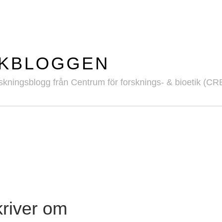
IKBLOGGEN
skningsblogg från Centrum för forsknings- & bioetik (CR
river om