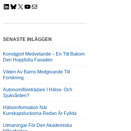
LinkedIn
Bluesky
X
YouTube
E-Post
SENASTE INLÄGGEN
Konstgjort Medvetande – En Titt Bakom
Den Hoppfulla Fasaden
Vikten Av Barns Medgivande Till
Forskning
Autonomiföreträdare I Hälso- Och
Sjukvården?
Hälsoinformation När
Kunskapsluckorna Redan Är Fyllda
Utmaningar För Den Akademiska