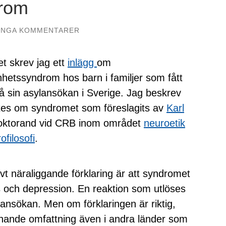
drom
INGA KOMMENTARER
et skrev jag ett
inlägg
om
hetssyndrom hos barn i familjer som fått
å sin asylansökan i Sverige. Jag beskrev
tes om syndromet som föreslagits av
Karl
doktorand vid CRB inom området
neuroetik
ofilosofi
.
tivt näraliggande förklaring är att syndromet
ss och depression. En reaktion som utlöses
lansökan. Men om förklaringen är riktig,
nande omfattning även i andra länder som