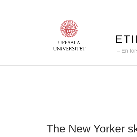
ET
En for
The New Yorker sk