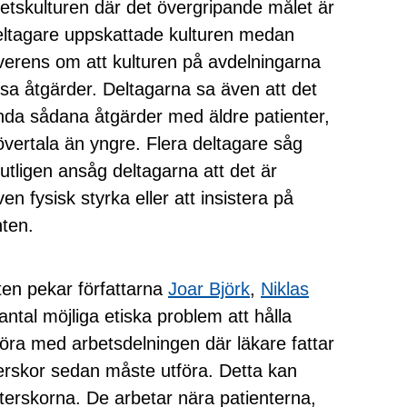
etskulturen där det övergripande målet är
 deltagare uppskattade kulturen medan
överens om att kulturen på avdelningarna
sa åtgärder. Deltagarna sa även att det
nda sådana åtgärder med äldre patienter,
övertala än yngre. Flera deltagare såg
lutligen ansåg deltagarna att det är
n fysisk styrka eller att insistera på
nten.
aten pekar författarna
Joar Björk
,
Niklas
antal möjliga etiska problem att hålla
göra med arbetsdelningen där läkare fattar
erskor sedan måste utföra. Detta kan
öterskorna. De arbetar nära patienterna,