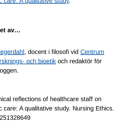
 care: A qualitative study
.
vet av…
egerdahl
, docent i filosofi vid
Centrum
orsknings- och bioetik
och redaktör för
loggen.
cal reflections of healthcare staff on
 care: A qualitative study. Nursing Ethics.
0251328649