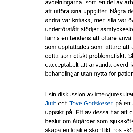
avdelningarna, som en del av arb
att utföra sina uppgifter. Några
andra var kritiska, men alla var 
underförstått stödjer samtyckeslö
fanns en tendens att oftare anvä
som uppfattades som lättare att 
detta som etiskt problematiskt. S
oacceptabelt att använda överdrive
behandlingar utan nytta för patie
I sin diskussion av intervjuresult
Juth
och
Tove Godskesen
på ett 
uppsikt på. Ett av dessa har att 
beslut om åtgärder som sjuksköt
skapa en lojalitetskonflikt hos sk