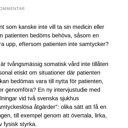
KOMMENTAR
t som kanske inte vill ta sin medicin eller
om patienten bedöms behöva, såsom en
ra upp, eftersom patienten inte samtycker?
är tvångsmässig somatisk vård inte tillåten
sonal etiskt om situationer där patienten
kan bedömas vara till nytta för patienten,
r genomföra? En ny intervjustudie med
ningar vid två svenska sjukhus
mtyckeslösa åtgärder”: olika sätt att få en
ingen, till exempel genom att övertala, lirka,
 fysisk styrka.