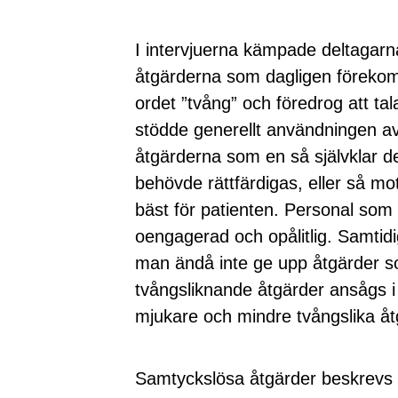
I intervjuerna kämpade deltagarna
åtgärderna som dagligen förekom
ordet ”tvång” och föredrog att tal
stödde generellt användningen av
åtgärderna som en så självklar del
behövde rättfärdigas, eller så m
bäst för patienten. Personal som
oengagerad och opålitlig. Samtidi
man ändå inte ge upp åtgärder 
tvångsliknande åtgärder ansågs i
mjukare och mindre tvångslika åt
Samtyckslösa åtgärder beskrevs v