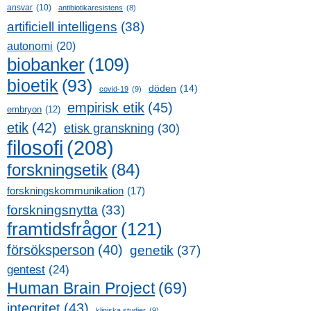
ansvar
(10)
antibiotikaresistens
(8)
artificiell intelligens
(38)
autonomi
(20)
biobanker
(109)
bioetik
(93)
döden
(14)
covid-19
(9)
empirisk etik
(45)
embryon
(12)
etik
(42)
etisk granskning
(30)
filosofi
(208)
forskningsetik
(84)
forskningskommunikation
(17)
forskningsnytta
(33)
framtidsfrågor
(121)
försöksperson
(40)
genetik
(37)
gentest
(24)
Human Brain Project
(69)
integritet
(43)
kliniska studier
(9)