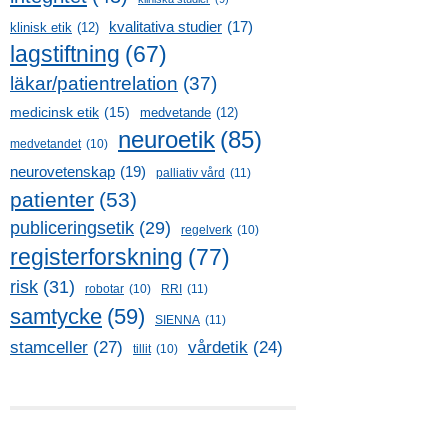
kvalitativa studier
(17)
klinisk etik
(12)
lagstiftning
(67)
läkar/patientrelation
(37)
medicinsk etik
(15)
medvetande
(12)
neuroetik
(85)
medvetandet
(10)
neurovetenskap
(19)
palliativ vård
(11)
patienter
(53)
publiceringsetik
(29)
regelverk
(10)
registerforskning
(77)
risk
(31)
robotar
(10)
RRI
(11)
samtycke
(59)
SIENNA
(11)
stamceller
(27)
vårdetik
(24)
tillit
(10)