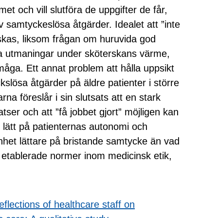
et och vill slutföra de uppgifter de får,
av samtyckeslösa åtgärder. Idealet att ”inte
skas, liksom frågan om huruvida god
ka utmaningar under sköterskans värme,
rmåga. Ett annat problem att hålla uppsikt
lösa åtgärder på äldre patienter i större
rna föreslår i sin slutsats att en stark
atser och att ”få jobbet gjort” möjligen kan
för lätt på patienternas autonomi och
nhet lättare på bristande samtycke än vad
etablerade normer inom medicinsk etik,
reflections of healthcare staff on