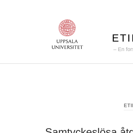
ET
En for
ET
Samtyckeslösa åtg