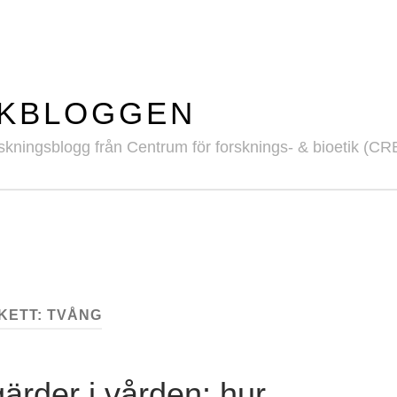
IKBLOGGEN
skningsblogg från Centrum för forsknings- & bioetik (CR
IKETT:
TVÅNG
ärder i vården: hur