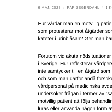
6 MAJ, 2025
/
PÄR SEGERDAHL
/
1 
Hur vårdar man en motvillig patien
som protesterar mot åtgärder s
kateter i urinblåsan? Ger man ba
Förutom vid akuta nödsituationer 
i Sverige. Hur reflekterar vårdper
inte samtycker till en åtgärd som 
och som man därför ändå försöke
vårdpersonal på medicinska avdel
undersöker frågan i termer av ”sa
motvillig patient att följa behandl
luras eller använda någon form av