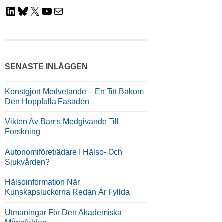
LinkedIn
Bluesky
X
YouTube
E-Post
SENASTE INLÄGGEN
Konstgjort Medvetande – En Titt Bakom
Den Hoppfulla Fasaden
Vikten Av Barns Medgivande Till
Forskning
Autonomiföreträdare I Hälso- Och
Sjukvården?
Hälsoinformation När
Kunskapsluckorna Redan Är Fyllda
Utmaningar För Den Akademiska