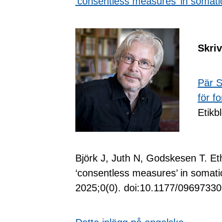
‘consentless measures’ in somatic
Skri
Pär S
för f
Etikb
Björk J, Juth N, Godskesen T. Ethi
‘consentless measures’ in somatic
2025;0(0). doi:10.1177/0969733