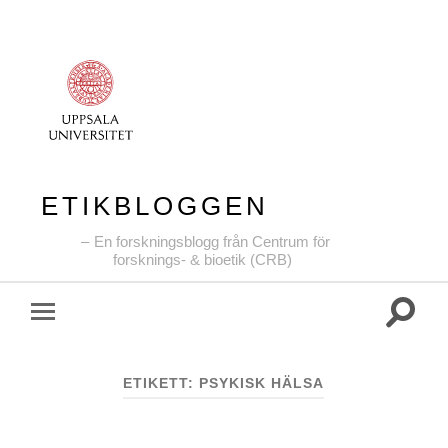
ETIKBLOGGEN
En forskningsblogg från Centrum för
forsknings- & bioetik (CRB)
Slå
Slå
på/av
på/av
sökfält
mobilmeny
ETIKETT:
PSYKISK HÄLSA