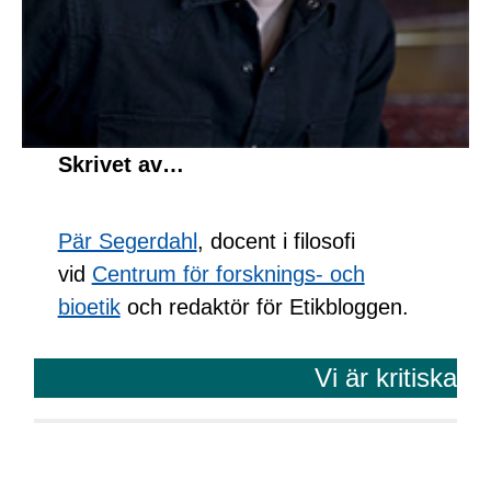
Skrivet av…
Pär Segerdahl
, docent i filosofi
vid
Centrum för forsknings- och
bioetik
och redaktör för Etikbloggen.
Vi är kritiska