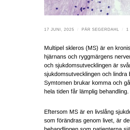
17 JUNI, 2025
/
PÄR SEGERDAHL
/
1
Multipel skleros (MS) är en kron
hjärnans och ryggmärgens nerver
och sjukdomsutvecklingen är svå
sjukdomsutvecklingen och lindra
Symtomen brukar komma och gå o
hela tiden får lämplig behandling.
Eftersom MS är en livslång sju
som förändras genom livet, är det
behandlingen som patienterna själ