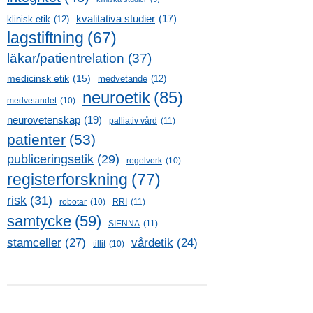
kvalitativa studier
(17)
klinisk etik
(12)
lagstiftning
(67)
läkar/patientrelation
(37)
medicinsk etik
(15)
medvetande
(12)
neuroetik
(85)
medvetandet
(10)
neurovetenskap
(19)
palliativ vård
(11)
patienter
(53)
publiceringsetik
(29)
regelverk
(10)
registerforskning
(77)
risk
(31)
robotar
(10)
RRI
(11)
samtycke
(59)
SIENNA
(11)
stamceller
(27)
vårdetik
(24)
tillit
(10)