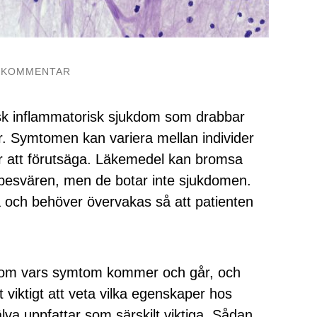
 KOMMENTAR
isk inflammatorisk sjukdom som drabbar
. Symtomen kan variera mellan individer
r att förutsäga. Läkemedel kan bromsa
 besvären, men de botar inte sjukdomen.
ch behöver övervakas så att patienten
kdom vars symtom kommer och går, och
 viktigt att veta vilka egenskaper hos
va uppfattar som särskilt viktiga. Sådan