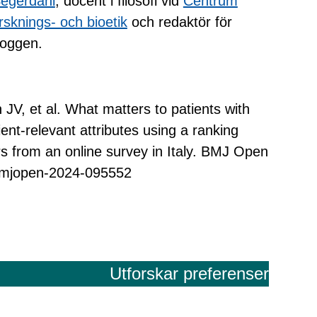
egerdahl
, docent i filosofi vid
Centrum
orsknings- och bioetik
och redaktör för
loggen.
JV, et al. What matters to patients with
ient-relevant attributes using a ranking
 from an online survey in Italy. BMJ Open
bmjopen-2024-095552
Utforskar preferenser