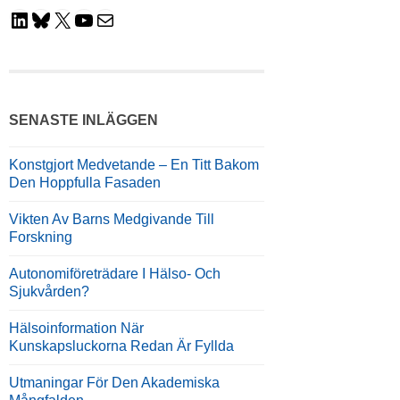
LinkedIn
Bluesky
X
YouTube
E-Post
SENASTE INLÄGGEN
Konstgjort Medvetande – En Titt Bakom
Den Hoppfulla Fasaden
Vikten Av Barns Medgivande Till
Forskning
Autonomiföreträdare I Hälso- Och
Sjukvården?
Hälsoinformation När
Kunskapsluckorna Redan Är Fyllda
Utmaningar För Den Akademiska