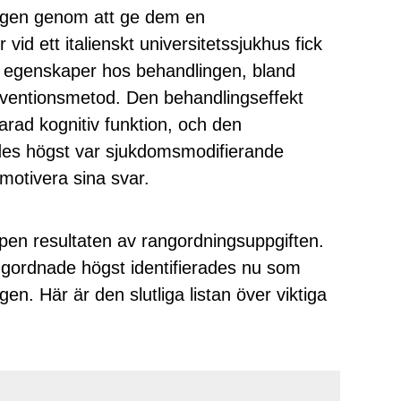
ngen genom att ge dem en
vid ett italienskt universitetssjukhus fick
ka egenskaper hos behandlingen, bland
rventionsmetod. Den behandlingseffekt
rad kognitiv funktion, och den
des högst var sjukdomsmodifierande
motivera sina svar.
pen resultaten av rangordningsuppgiften.
ngordnade högst identifierades nu som
n. Här är den slutliga listan över viktiga