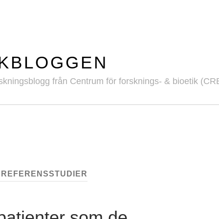
IKBLOGGEN
skningsblogg från Centrum för forsknings- & bioetik (CR
PREFERENSSTUDIER
patienter som de