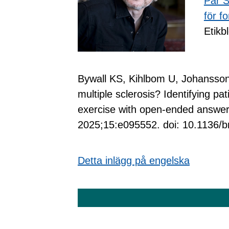
Pär S
för f
Etikb
Bywall KS, Kihlbom U, Johansson 
multiple sclerosis? Identifying pat
exercise with open-ended answers
2025;15:e095552. doi: 10.1136/
Detta inlägg p
å
engelska