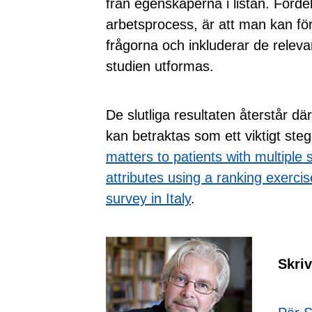
från egenskaperna i listan. Förd
arbetsprocess, är att man kan för
frågorna och inkluderar de relev
studien utformas.
De slutliga resultaten återstår 
kan betraktas som ett viktigt ste
matters to patients with multiple s
attributes using a ranking exerc
survey in Italy
.
Skri