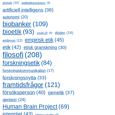
ansvar
(10)
antibiotikaresistens
(8)
artificiell intelligens
(38)
autonomi
(20)
biobanker
(109)
bioetik
(93)
döden
(14)
covid-19
(9)
empirisk etik
(45)
embryon
(12)
etik
(42)
etisk granskning
(30)
filosofi
(208)
forskningsetik
(84)
forskningskommunikation
(17)
forskningsnytta
(33)
framtidsfrågor
(121)
försöksperson
(40)
genetik
(37)
gentest
(24)
Human Brain Project
(69)
integritet
(43)
kliniska studier
(9)