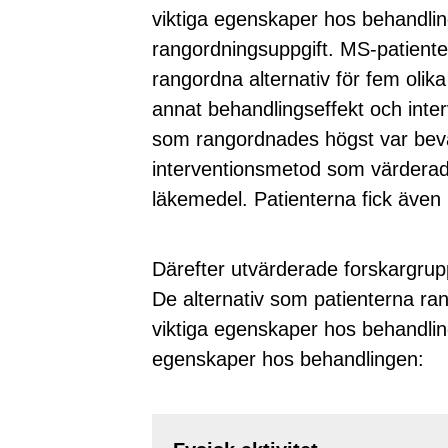
viktiga egenskaper hos behandli
rangordningsuppgift. MS-patienter 
rangordna alternativ för fem oli
annat behandlingseffekt och inte
som rangordnades högst var beva
interventionsmetod som värdera
läkemedel. Patienterna fick även 
Därefter utvärderade forskargrup
De alternativ som patienterna ra
viktiga egenskaper hos behandlinge
egenskaper hos behandlingen: