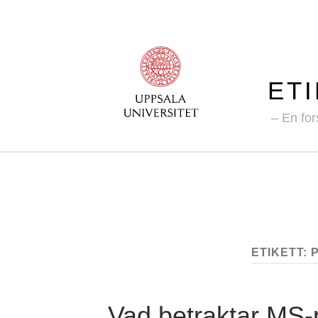
ET
En for
ETIKETT:
Vad betraktar MS-