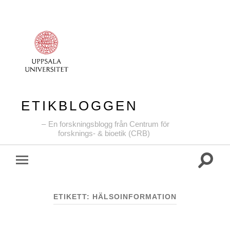
ETIKBLOGGEN
En forskningsblogg från Centrum för
forsknings- & bioetik (CRB)
Slå
Slå
på/av
på/av
sökfält
mobilmeny
ETIKETT:
HÄLSOINFORMATION