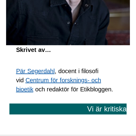
Skrivet av…
Pär Segerdahl
, docent i filosofi
vid
Centrum för forsknings- och
bioetik
och redaktör för Etikbloggen.
Vi är kritiska