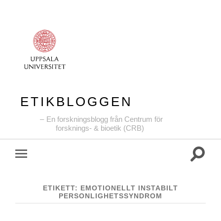
ETIKBLOGGEN
En forskningsblogg från Centrum för
forsknings- & bioetik (CRB)
Slå
Slå
på/av
på/av
sökfält
mobilmeny
ETIKETT:
EMOTIONELLT INSTABILT
PERSONLIGHETSSYNDROM