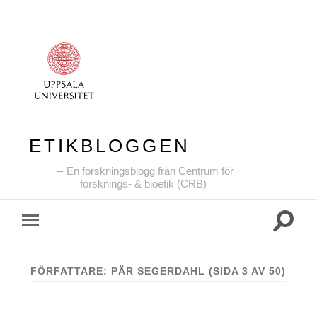
ETIKBLOGGEN
En forskningsblogg från Centrum för
forsknings- & bioetik (CRB)
Slå
Slå
på/av
på/av
sökfält
mobilmeny
FÖRFATTARE:
PÄR SEGERDAHL
(SIDA 3 AV 50)