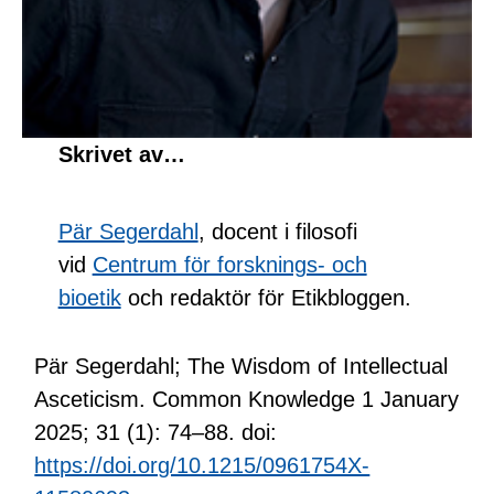
Skrivet av…
Pär Segerdahl
, docent i filosofi
vid
Centrum för forsknings- och
bioetik
och redaktör för Etikbloggen.
Pär Segerdahl; The Wisdom of Intellectual
Asceticism. Common Knowledge 1 January
2025; 31 (1): 74–88. doi:
https://doi.org/10.1215/0961754X-