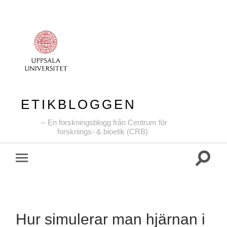
ETIKBLOGGEN
En forskningsblogg från Centrum för
forsknings- & bioetik (CRB)
Slå
Slå
på/av
på/av
sökfält
mobilmeny
Hur simulerar man hjärnan i