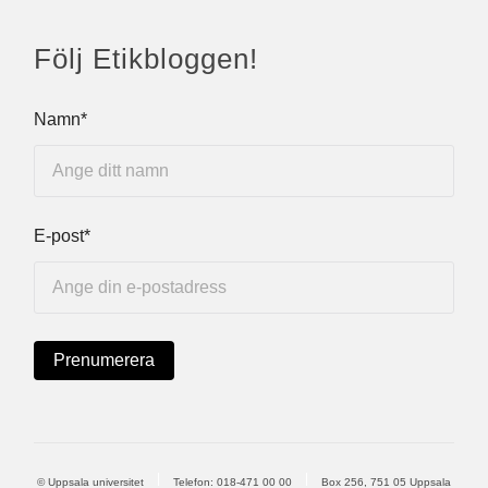
Följ Etikbloggen!
Namn*
E-post*
© Uppsala universitet
Telefon:
018-471 00 00
Box 256, 751 05 Uppsala