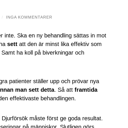
/
INGA KOMMENTARER
 inte. Ska en ny behandling sättas in mot
 ha
sett
att den är minst lika effektiv som
 Samt ha koll på biverkningar och
gra patienter ställer upp och prövar nya
innan
man sett detta
. Så att
framtida
den effektivaste behandlingen.
 Djurförsök måste först ge goda resultat.
seringar på människor. Slutligen görs