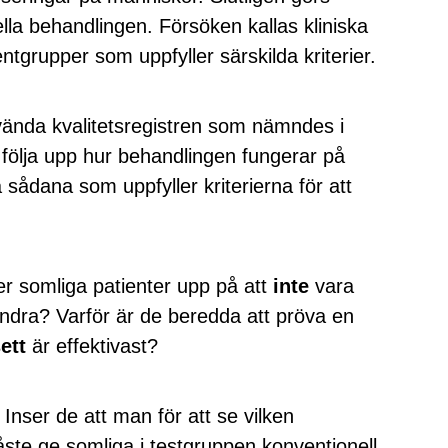
la behandlingen. Försöken kallas kliniska
ntgrupper som uppfyller särskilda kriterier.
nvända kvalitetsregistren som nämndes i
t följa upp hur behandlingen fungerar på
å sådana som uppfyller kriterierna för att
er somliga patienter upp på att
inte
vara
ndra? Varför är de beredda att pröva en
ett
är effektivast?
Inser de att man för att se vilken
åste ge somliga i testgruppen konventionell