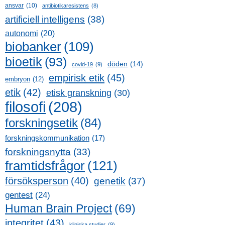
ansvar
(10)
antibiotikaresistens
(8)
artificiell intelligens
(38)
autonomi
(20)
biobanker
(109)
bioetik
(93)
döden
(14)
covid-19
(9)
empirisk etik
(45)
embryon
(12)
etik
(42)
etisk granskning
(30)
filosofi
(208)
forskningsetik
(84)
forskningskommunikation
(17)
forskningsnytta
(33)
framtidsfrågor
(121)
försöksperson
(40)
genetik
(37)
gentest
(24)
Human Brain Project
(69)
integritet
(43)
kliniska studier
(9)