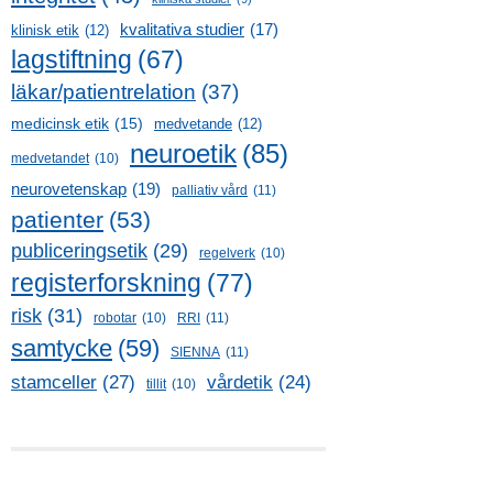
kvalitativa studier
(17)
klinisk etik
(12)
lagstiftning
(67)
läkar/patientrelation
(37)
medicinsk etik
(15)
medvetande
(12)
neuroetik
(85)
medvetandet
(10)
neurovetenskap
(19)
palliativ vård
(11)
patienter
(53)
publiceringsetik
(29)
regelverk
(10)
registerforskning
(77)
risk
(31)
robotar
(10)
RRI
(11)
samtycke
(59)
SIENNA
(11)
stamceller
(27)
vårdetik
(24)
tillit
(10)