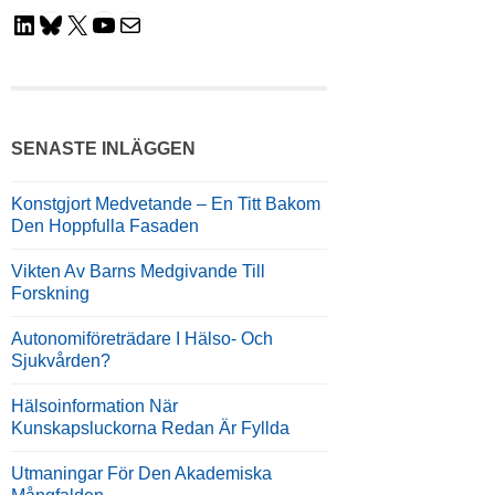
LinkedIn
Bluesky
X
YouTube
E-Post
SENASTE INLÄGGEN
Konstgjort Medvetande – En Titt Bakom
Den Hoppfulla Fasaden
Vikten Av Barns Medgivande Till
Forskning
Autonomiföreträdare I Hälso- Och
Sjukvården?
Hälsoinformation När
Kunskapsluckorna Redan Är Fyllda
Utmaningar För Den Akademiska