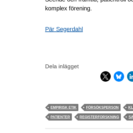
komplex förening.
Pär Segerdahl
Dela inlägget
EMPIRISK ETIK
FÖRSÖKSPERSON
KL
PATIENTER
REGISTERFORSKNING
S