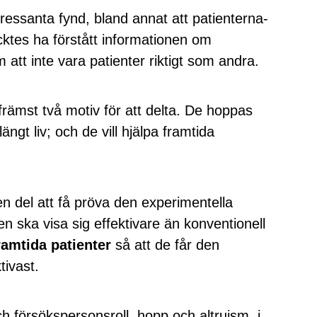
tressanta fynd, bland annat att patienterna-
cktes ha förstått informationen om
 att inte vara patienter riktigt som andra.
 främst två motiv för att delta. De hoppas
längt liv; och de vill hjälpa framtida
n del att få pröva den experimentella
n ska visa sig effektivare än konventionell
ramtida patienter
så att de får den
tivast.
ch försökspersonsroll, hopp och altruism, i