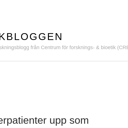
IKBLOGGEN
skningsblogg från Centrum för forsknings- & bioetik (CR
cerpatienter upp som