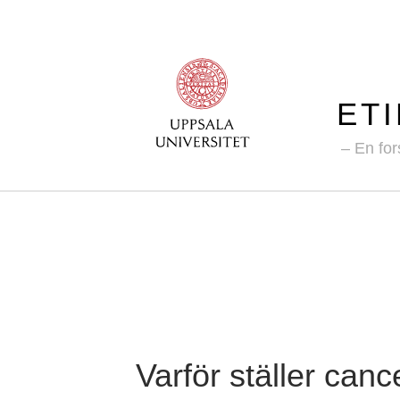
ET
En for
Varför ställer can