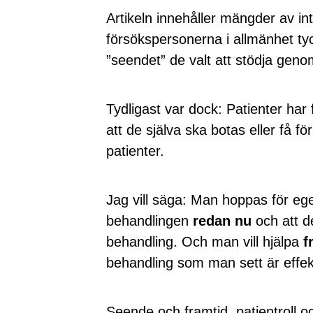
Artikeln innehåller mängder av in
försökspersonerna i allmänhet ty
”seendet” de valt att stödja genom
Tydligast var dock: Patienter har
att de själva ska botas eller få för
patienter.
Jag vill säga: Man hoppas för ege
behandlingen
redan nu
och att de
behandling. Och man vill hjälpa
f
behandling som man sett är effek
Seende och framtid, patientroll o