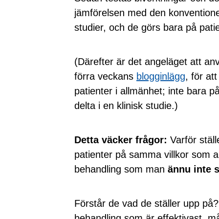
jämförelsen med den konventionel
studier, och de görs bara på patie
(Därefter är det angeläget att a
förra veckans
blogginlägg
, för at
patienter i allmänhet; inte bara p
delta i en klinisk studie.)
Detta väcker frågor:
Varför ställ
patienter på samma villkor som a
behandling som man
ännu inte s
Förstår de vad de ställer upp på? 
behandling som är effektivast, m