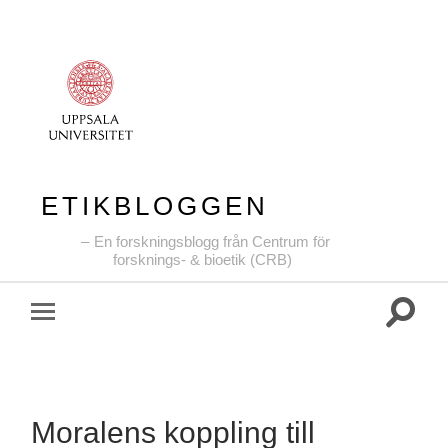
ETIKBLOGGEN
En forskningsblogg från Centrum för
forsknings- & bioetik (CRB)
Slå
Slå
på/av
på/av
sökfält
mobilmeny
Moralens koppling till