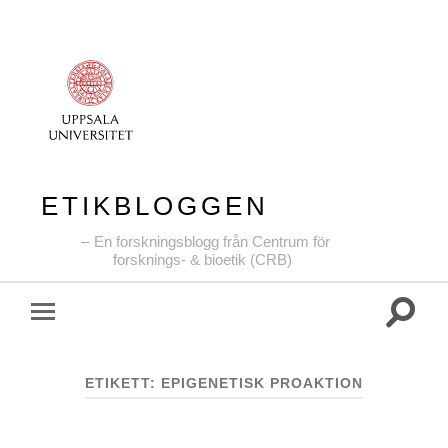
ETIKBLOGGEN
En forskningsblogg från Centrum för
forsknings- & bioetik (CRB)
Slå
Slå
på/av
på/av
sökfält
mobilmeny
ETIKETT:
EPIGENETISK PROAKTION