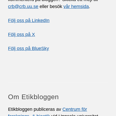
crb@crb.uu.se
eller besök
vår hemsida
.
Följ oss på LinkedIn
Följ oss på X
Följ oss på BlueSky
Om Etikbloggen
Etikbloggen publiceras av
Centrum för