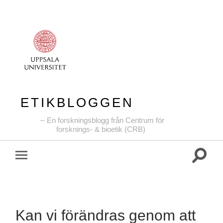
ETIKBLOGGEN
En forskningsblogg från Centrum för
forsknings- & bioetik (CRB)
Slå
Slå
på/av
på/av
sökfält
mobilmeny
Kan vi förändras genom att