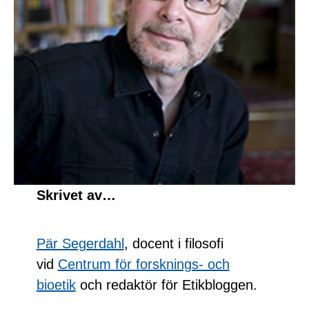
Skrivet av…
Pär Segerdahl
, docent i filosofi
vid
Centrum för forsknings- och
bioetik
och redaktör för Etikbloggen.