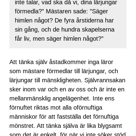
inte talar, vad ska då vi, dina lärjungar
förmedla?” Mästaren sade: ”Säger
himlen något? De fyra årstiderna har
sin gång, och de hundra skapelserna
får liv, men säger himlen något?”
Att tänka själv åstadkommer inga läror
som mästare förmedlar till lärjungar, och
lärjungar till mänskligheten. Självrannsakan
sker inom var och en av oss och är inte en
mellanmänsklig angelägenhet. Inte ens
förnuftet riktas mot alla oförnuftiga
människor för att fastställa det förnuftiga
mönstret. Att tänka själva är lika blygsamt
som det är enkelt, för när vi inte söker stöd